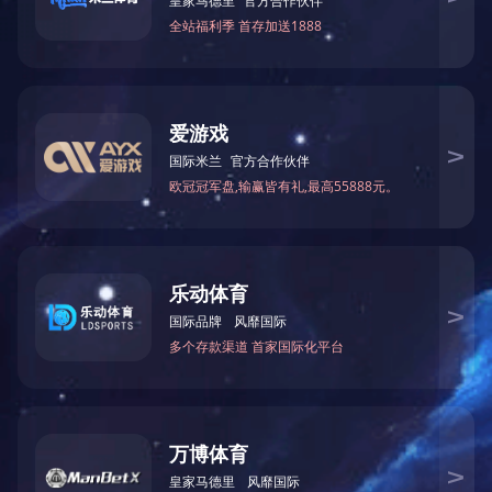
您的位置：
开云app手机版
>>
公司简介
在线留言
开云app手机版-开云(中
公司简介
人。公司自2006年成立以
以创造顾客舒适生活为宗旨
微信扫一扫
公司本着：质量是企业的理
欧瑞佳中布艺沙发系列，自
咨询热线
AAA级企业,等多项殊荣！
13315635169
Navigation
Contact us
底部导航
开云ap