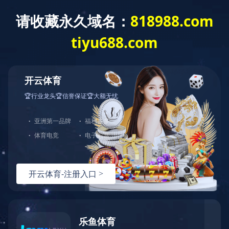
开云app手机版
您好！欢迎访问开云app手机版-开云(中国) 官网！
网站开云app手机版
公司简介
开云
开云app手机版-开云(中国)