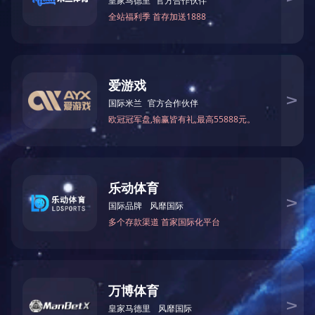
您的位置：
开云app手机版
>>
开云app手机版-开云(中国)
>>
床铺
开云app手机版-开云
(中国)
布艺沙发
多功能沙发
布艺沙发组合
布艺软床
联系电话
床铺
在线留言