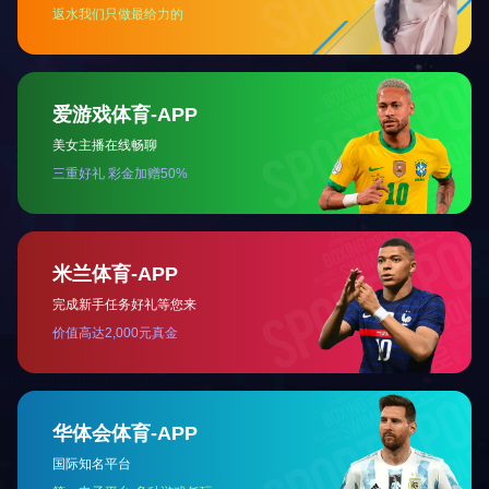
布艺家具
Navigation
Contact us
底部导航
开云ap
服务热线：13
公司简介
开云app手机版-开
E-Mail：22
云(中国)
公司地址：
荣誉资质
案例展示