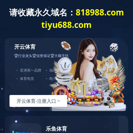
开云app手机版
您好！欢迎访问开云app手机版-开云(中国) 官网！
网站开云app手机版
公司简介
开云
开云app手机版-开云(中国)