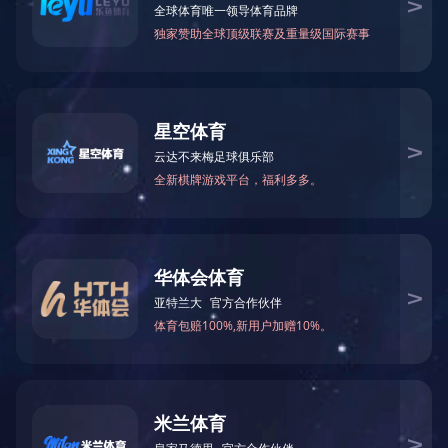
热门关键词：
布艺沙发
多功能沙发
布艺沙发组合
布艺软床
床铺