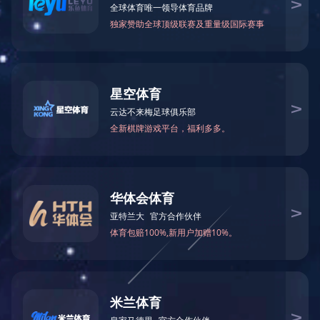
热门关键词：
布艺沙发
多功能沙发
布艺沙发组合
布艺软床
床铺