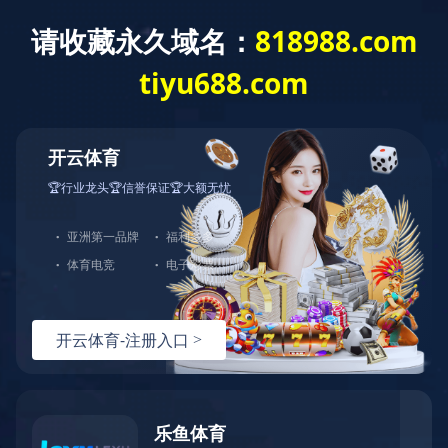
开云app手机版
您好！欢迎访问开云app手机版-开云(中国) 官网！
网站开云app手机版
公司简介
开云
开云app手机版-开云(中国)